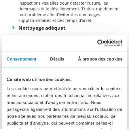
inspections visuelles pour détecter l’usure, les
dommages et le désalignement. Traitez rapidement
tout problème afin d’éviter des dommages
supplémentaires et des temps d’arrêt.
Nettoyage adéquat
La saleté, les débris et les matériaux renversés
peuvent provoquer une usure abrasive et réduire la
durée de vie de votre bande. Mettez en place un
programme de nettoyage pour éliminer régulièrement
Consentement
Détails
À propos des cookies
les substances étrangères. Assurez-vous que les
méthodes de nettoyage sont adaptées à votre type de
bande et au matériau transporté.
Tension correcte
Ce site web utilise des cookies.
Une tension adaptée est essentielle au bon
Les cookies nous permettent de personnaliser le contenu
fonctionnement des bandes transporteuses. Une
et les annonces, d'offrir des fonctionnalités relatives aux
tension insuffisante peut provoquer des glissements,
médias sociaux et d'analyser notre trafic. Nous
tandis qu’une tension excessive risque d’endommager
partageons également des informations sur l'utilisation de
la bande. Respectez les recommandations du
fabricant pour maintenir la bonne tension.
notre site avec nos partenaires de médias sociaux, de
Alignement et guidage
publicité et d'analyse, qui peuvent combiner celles-ci