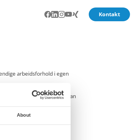
Kontakt
ndige arbeidsforhold i egen
er. Rapporten beskriver hvordan
gative konsekvenser for
About