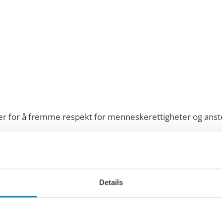
r for å fremme respekt for menneskerettigheter og anste
erer vi årlig en redegjørelse om våre aktsomhetsvurdering
fisere, forebygge og håndtere faktiske og potensielle ne
 arbeidsforhold.
Details
 nedenfor.