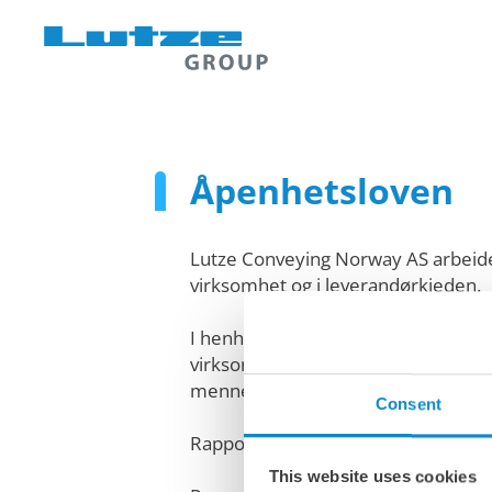
Åpenhetsloven
Lutze Conveying Norway AS arbeide
virksomhet og i leverandørkjeden.
I henhold til åpenhetsloven publis
virksomheten arbeider med å identi
menneskerettigheter og anstendige
Consent
Rapporten for 2025 kan lastes ned
This website uses cookies