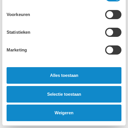
Voorkeuren
Lutze is al ruim 60 jaar een betrouwbare
Statistieken
partner voor haar nationale en
internationale klanten
Marketing
© 2026 Lutze Group
Juridische informatie
Privacybeleid
Algemene voorwaarden
Alles toestaan
Selectie toestaan
Weigeren
Contact