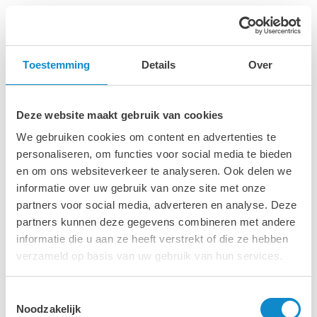
nederlands
Menu
Blue Phoenix strengthens
Toestemming
Details
Over
workplace safety with
customized dust-suppression
system from Lutze and Nebolex
Deze website maakt gebruik van cookies
We gebruiken cookies om content en advertenties te
29.01.2026
personaliseren, om functies voor social media te bieden
en om ons websiteverkeer te analyseren. Ook delen we
Blue Phoenix in Denmark has implemented a
informatie over uw gebruik van onze site met onze
tailored dust-suppression system at its
partners voor social media, adverteren en analyse. Deze
construction- and demolition-waste processing
partners kunnen deze gegevens combineren met andere
facility on Vindmøllevej in Copenhagen.
informatie die u aan ze heeft verstrekt of die ze hebben
verzameld op basis van uw gebruik van hun services.
Terug naar het overzicht
Toestemmingsselectie
Noodzakelijk