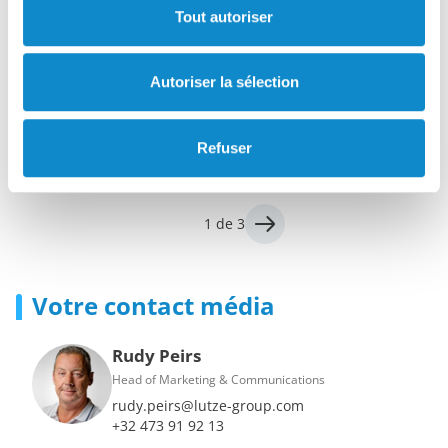
Protection durable contre l'usure et les
Tout autoriser
attaques chimiques
Comment Lutze Process et Nomig ont renforcé le corps
Autoriser la sélection
de pompe d'un fabricant de plaques de plâtre !
Refuser
1 de 3
Votre contact média
Rudy Peirs
Head of Marketing & Communications
rudy.peirs@lutze-group.com
+32 473 91 92 13