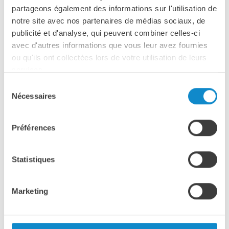
partageons également des informations sur l'utilisation de
notre site avec nos partenaires de médias sociaux, de
publicité et d'analyse, qui peuvent combiner celles-ci
avec d'autres informations que vous leur avez fournies
01.01.2025
ou qu'ils ont collectées lors de votre utilisation de leurs
Le groupe Lutze reprend Fyksen
services.
Transportbånd AS en Norvège
Sélection
Le Groupe Lutze a acquis 100 % des parts de Fyksen
Nécessaires
du
Transportbånd AS en Norvège. Depuis le 1er janvier
2025, Fyksen fait pleinement partie du Groupe LUTZE et
consentement
continuera d’opérer en…
Préférences
Statistiques
Marketing
28.08.2024