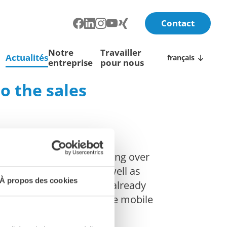
Contact
Notre
Travailler
Actualités
français
entreprise
pour nous
o the sales
olio: the company is taking over
acturer FABO Global as well as
À propos des cookies
 Krefeld-based company already
n Karlsruhe, including the mobile