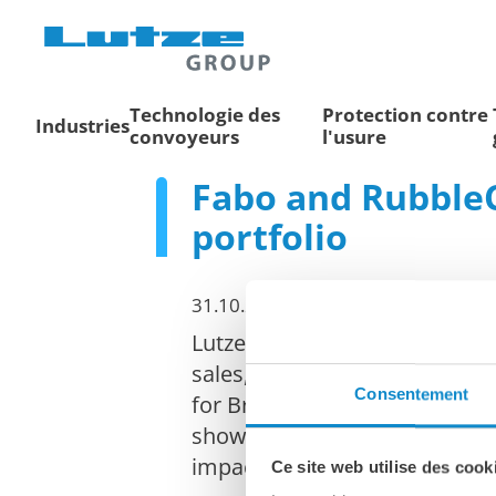
Technologie des
Protection contre
Industries
convoyeurs
l'usure
Fabo and RubbleC
portfolio
31.10.2025
Lutze Process Germany GmbH, b
sales, service, and the suppl
Consentement
for British compact machine
showcased both brands at the 
impact crusher FABO FTI-110-
Ce site web utilise des cook