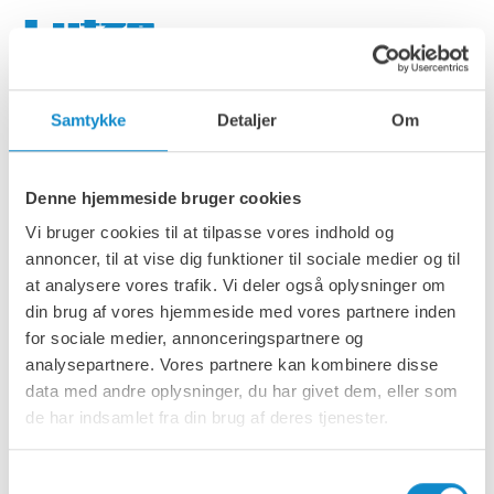
dansk
Menu
Fabo and RubbleCrusher – a
double addition to the sales
Samtykke
Detaljer
Om
portfolio
Denne hjemmeside bruger cookies
31.10.2025
Vi bruger cookies til at tilpasse vores indhold og
Lutze Process Germany GmbH, based in Krefeld, is
annoncer, til at vise dig funktioner til sociale medier og til
expanding its product portfolio: the company is
at analysere vores trafik. Vi deler også oplysninger om
taking over sales, service, and the supply of spare
din brug af vores hjemmeside med vores partnere inden
and wear parts for Turkish plant manufacturer
for sociale medier, annonceringspartnere og
FABO Global as well as for British compact
analysepartnere. Vores partnere kan kombinere disse
machinery manufacturer RubbleCrusher in
data med andre oplysninger, du har givet dem, eller som
Germany. The Krefeld-based company already
de har indsamlet fra din brug af deres tjenester.
showcased both brands at the RecyclingAKTIV &
TiefbauLIVE (RATL) trade fair in Karlsruhe, including
the mobile impact crusher FABO FTI-110-S.
Samtykkevalg