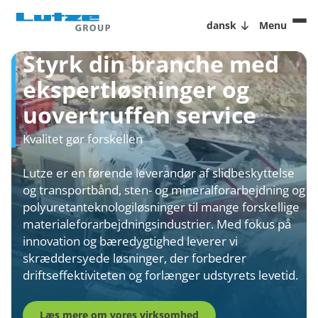
dansk
Menu
Styrk din branche med
ekspertløsninger og
uovertruffen service
Kvalitet gør forskellen
Lutze er en førende leverandør af slidbeskyttelse
og transportbånd, sten- og mineralforarbejdning og
polyuretanteknologiløsninger til mange forskellige
materialeforarbejdningsindustrier. Med fokus på
innovation og bæredygtighed leverer vi
skræddersyede løsninger, der forbedrer
driftseffektiviteten og forlænger udstyrets levetid.
Læs mere om vores virksomhed