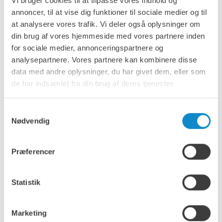
Vi bruger cookies til at tilpasse vores indhold og
annoncer, til at vise dig funktioner til sociale medier og til
at analysere vores trafik. Vi deler også oplysninger om
din brug af vores hjemmeside med vores partnere inden
for sociale medier, annonceringspartnere og
analysepartnere. Vores partnere kan kombinere disse
data med andre oplysninger, du har givet dem, eller som
Det, der skiller os ud, er ikke kun
de har indsamlet fra din brug af deres tjenester.
vores produktsortiment, men
også vores engagement i
Samtykkevalg
Nødvendig
kundetilfredshed og løbende
innovation.
Præferencer
Alle virksomheder, der samarbejder med os, kan forvente:
Statistik
Standardiserede og skræddersyede løsninger
: Vi
forstår, at enhver virksomhed er unik. Derfor arbejder
vi tæt sammen med vores kunder om at udvikle
skræddersyede løsninger, der imødekommer deres
Marketing