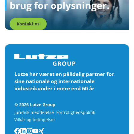
brug for oplysninger.
Kontakt os
Lutze har været en pålidelig partner for
sine nationale og internationale
industrikunder i mere end 60 år
© 2026 Lutze Group
Juridisk meddelelse
Fortrolighedspolitik
Vilkår og betingelser